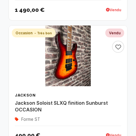
1 490,00 €
Vendu
Occasion
Vendu
- Très bon
JACKSON
Jackson Soloist SLXQ finition Sunburst
OCCASION
Forme ST
490,00 €
Vendu