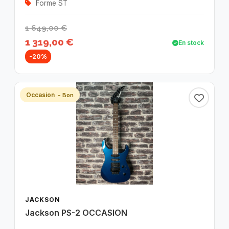
Forme ST
1 649,00 €
1 319,00 €
En stock
-20%
Occasion
- Bon
JACKSON
Jackson PS-2 OCCASION