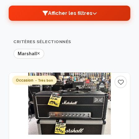
Afficher les filtres
TRI PAR
PRIX
MARQUES
CRITÈRES SÉLECTIONNÉS
CATÉGORIES
TYPE
Marshall
DISPONIBILITÉ
ÉTAT
Occasion
- Très bon