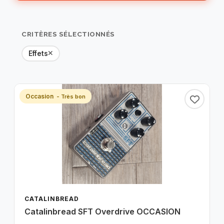
TRI PAR
PRIX
MARQUES
CRITÈRES SÉLECTIONNÉS
CATÉGORIES
TYPE
Effets
DISPONIBILITÉ
ÉTAT
Occasion
- Très bon
CATALINBREAD
Catalinbread SFT Overdrive OCCASION