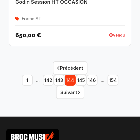
Godin Session HT OCCASION
Forme ST
650,00 €
Vendu
Précédent
...
...
1
142
143
144
145
146
154
Suivant