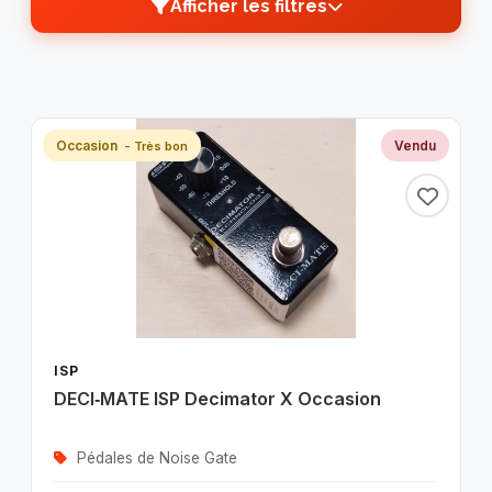
Afficher les filtres
TRI PAR
PRIX
MARQUES
CATÉGORIES
TYPE
Occasion
Vendu
- Très bon
DISPONIBILITÉ
ÉTAT
ISP
DECI‑MATE ISP Decimator X Occasion
Pédales de Noise Gate