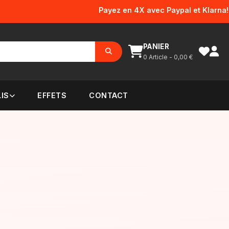
Payez en 4X avec Paypal et Klarna! Fr
PANIER
0
Article -
0,00
€
IS
EFFETS
CONTACT