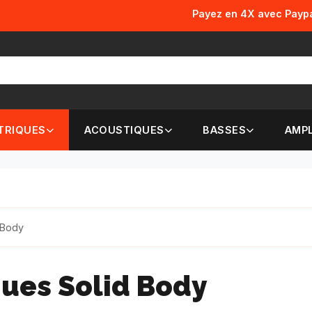
Payez en 4X avec Paypal et Klarna!
TRIQUES
ACOUSTIQUES
BASSES
AMPL
 Body
ques Solid Body