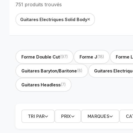
751 produits trouvés
Guitares Electriques Solid Body
Forme Double Cut
(97)
Forme J
(18)
Forme 
Guitares Baryton/Baritone
(8)
Guitares Electriq
Guitares Headless
(7)
TRI PAR
PRIX
MARQUES
CA