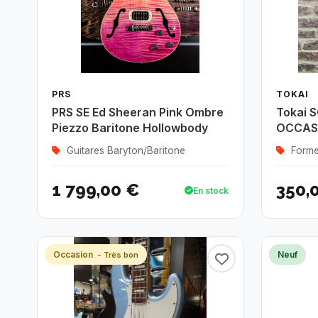
PRS
TOKAI
PRS SE Ed Sheeran Pink Ombre
Tokai S
Piezzo Baritone Hollowbody
OCCAS
Guitares Baryton/Baritone
Form
1 799,00 €
350,
En stock
Occasion
Neuf
- Très bon