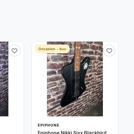
Occasion
- Bon
EPIPHONE
Epiphone Nikki Sixx Blackbird