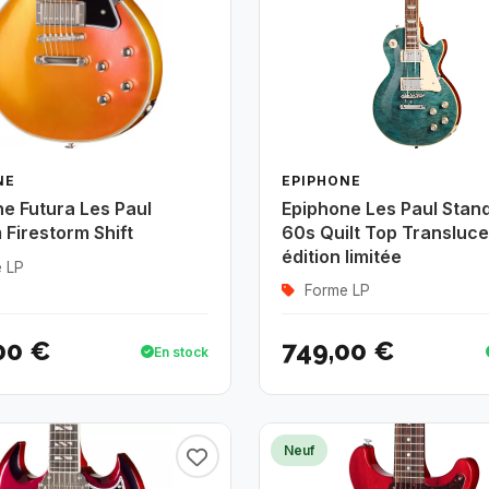
NE
EPIPHONE
e Futura Les Paul
Epiphone Les Paul Stan
Firestorm Shift
60s Quilt Top Transluce
édition limitée
 LP
Forme LP
00 €
749,00 €
En stock
Neuf