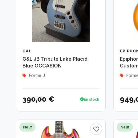
G&L
EPIPHO
G&L JB Tribute Lake Placid
Epiphon
Blue OCCASION
Custom 
Forme J
Forme
390,00 €
949,
En stock
Neuf
Neuf