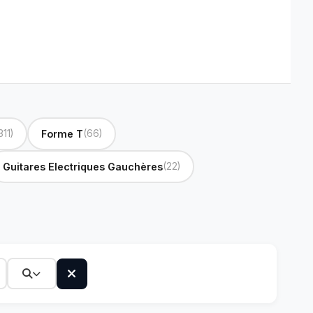
311)
Forme T
(66)
Guitares Electriques Gauchères
(22)