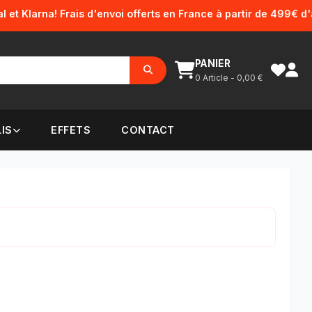
 Frais d'envoi offerts en France à partir de 499€ d'achat.
PANIER
0
Article -
0,00
€
IS
EFFETS
CONTACT