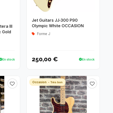
Jet Guitars JJ‑300 P90
Olympic White OCCASION
era III
c Gold
Forme J
250,00 €
En stock
En stock
Occasion
- Très bon