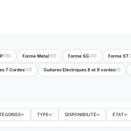
LP
(116)
Forme Metal
(59)
Forme SG
(20)
Forme ST
(
ues 7 Cordes
(23)
Guitares Electriques 8 et 9 cordes
(2)
TÉGORIES
TYPE
DISPONIBILITÉ
ÉTAT