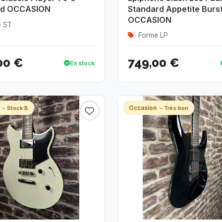
ed OCCASION
Standard Appetite Burs
OCCASION
 ST
Forme LP
00 €
749,00 €
En stock
n
Occasion
- Stock B
- Très bon