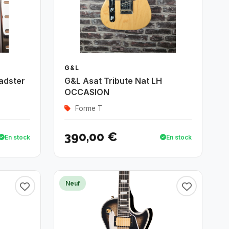
G&L
adster
G&L Asat Tribute Nat LH
OCCASION
Forme T
390,00 €
En stock
En stock
Neuf