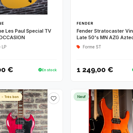
NE
FENDER
e Les Paul Special TV
Fender Stratocaster Vint
 OCCASION
Late 50's MN AZG Azte
 LP
Forme ST
00 €
1 249,00 €
En stock
n
Neuf
- Très bon