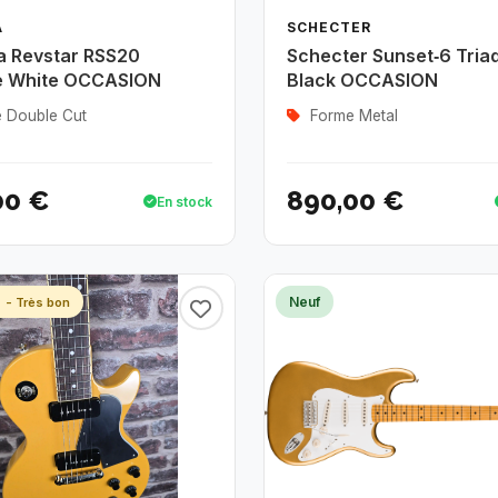
A
SCHECTER
 Revstar RSS20
Schecter Sunset‑6 Tria
e White OCCASION
Black OCCASION
 Double Cut
Forme Metal
00 €
890,00 €
En stock
n
Neuf
- Très bon