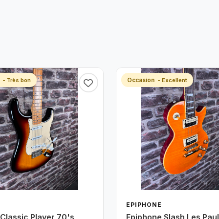
n
Occasion
- Très bon
- Excellent
EPIPHONE
Classic Player 70's
Epiphone Slash Les Paul