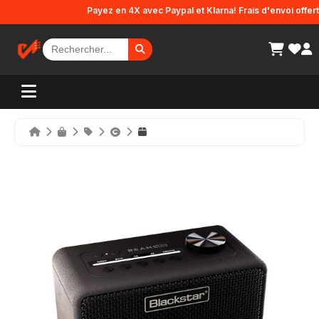
Panneau de gestion des cookies
Payez en 4X avec Paypal et Klarna! Frais d'envoi offerts e