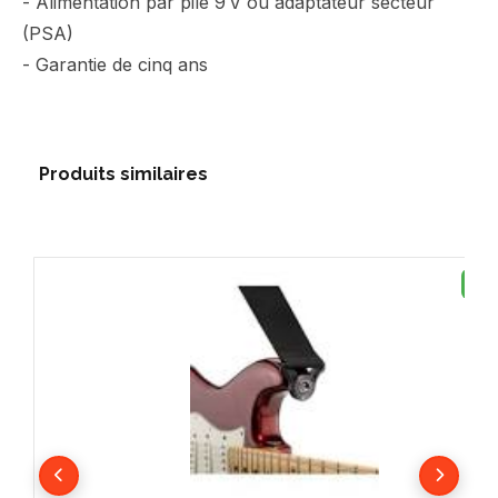
- Alimentation par pile 9 V ou adaptateur secteur
(PSA)
- Garantie de cinq ans
Produits similaires
NE