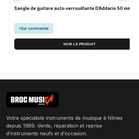
Sangle de guitare auto‑verrouillante D’Addario 50 mm – N
32
Sur commande
VOIR LE PRODUIT
Votre spécialiste instruments de musique à Nîmes
depuis 1989. Vente, réparation et reprise
d'instruments neufs et d'occasion.