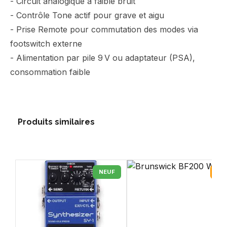
- Circuit analogique à faible bruit
- Contrôle Tone actif pour grave et aigu
- Prise Remote pour commutation des modes via
footswitch externe
- Alimentation par pile 9 V ou adaptateur (PSA),
consommation faible
Produits similaires
NEUF
OC