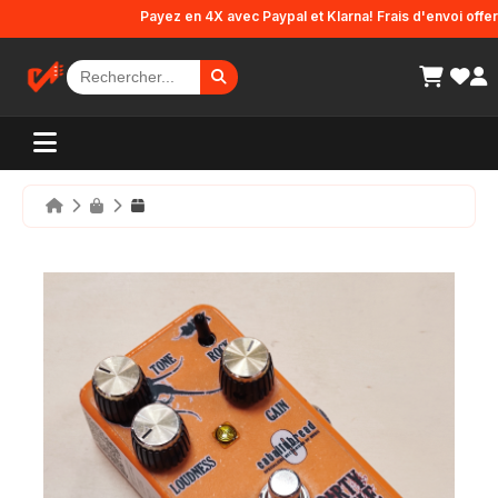
Panneau de gestion des cookies
Payez en 4X avec Paypal et Klarna! Frais d'envoi offerts e