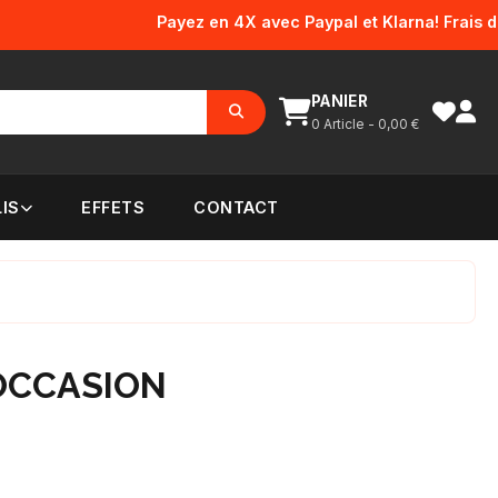
Payez en 4X avec Paypal et Klarna! Frais d'envo
PANIER
0
Article -
0,00
€
IS
EFFETS
CONTACT
 OCCASION