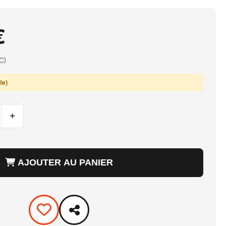
€
C)
le)
+
AJOUTER AU PANIER