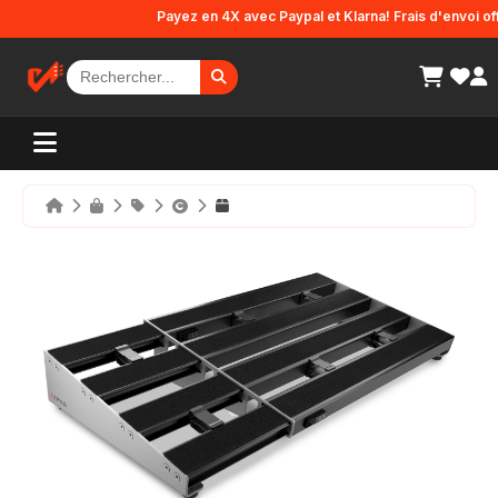
Panneau de gestion des cookies
Payez en 4X avec Paypal et Klarna! Frais d'envoi offer