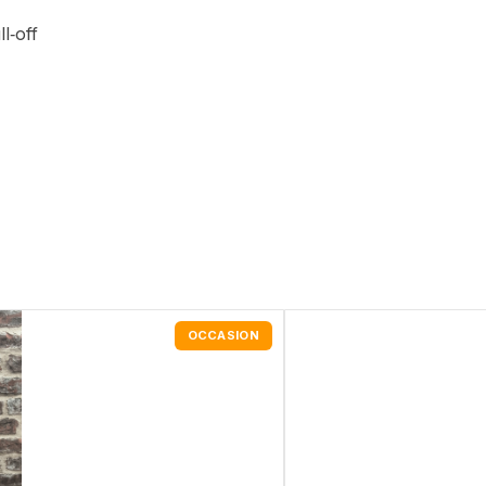
l‑off
OCCASION