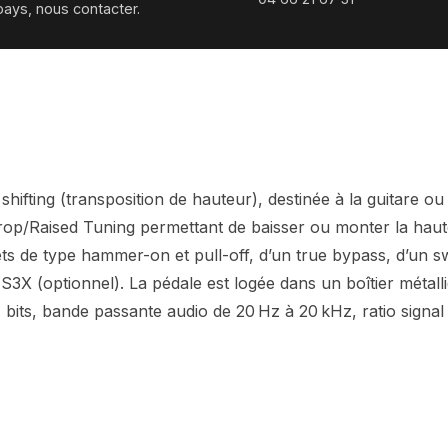
pays, nous contacter.
ifting (transposition de hauteur), destinée à la guitare o
p/Raised Tuning permettant de baisser ou monter la haute
s de type hammer-on et pull-off, d’un true bypass, d’un s
FS3X (optionnel). La pédale est logée dans un boîtier métal
 bits, bande passante audio de 20 Hz à 20 kHz, ratio signa