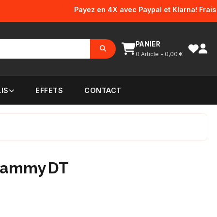
Payez en 4X avec Paypal et Klarna! Frais d'env
PANIER
0
Article -
0,00
€
IS
EFFETS
CONTACT
hammy DT