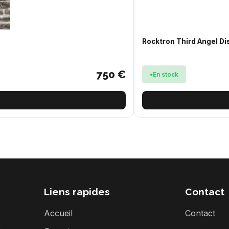
Rocktron Third Angel D
750 €
En stock
Liens rapides
Contact
Accueil
Contact
s