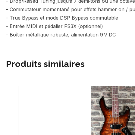
- Drop/Raised Tuning jusqu’à 7 demi‑tons ou une octave
- Commutateur momentané pour effets hammer‑on / pul
- True Bypass et mode DSP Bypass commutable
- Entrée MIDI et pédalier FS3X (optionnel)
- Boîtier métallique robuste, alimentation 9 V DC
Produits similaires