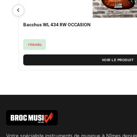
Bacchus WL 434 RW OCCASION
Vendu
VOIR LE PRODUIT
Votre spécialiste instruments de musique à Nîmes depui