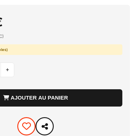
€
C)
bles)
+
AJOUTER AU PANIER