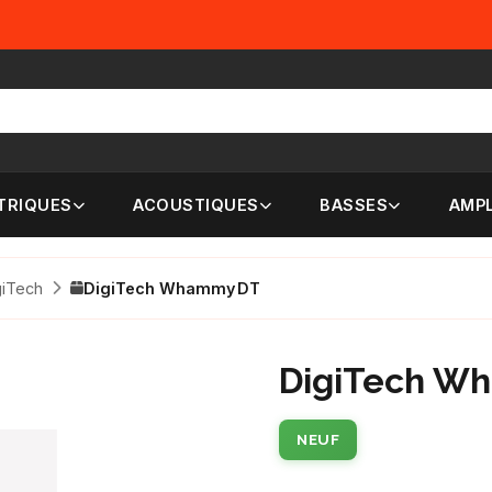
TRIQUES
ACOUSTIQUES
BASSES
AMPL
giTech
DigiTech Whammy DT
DigiTech W
NEUF