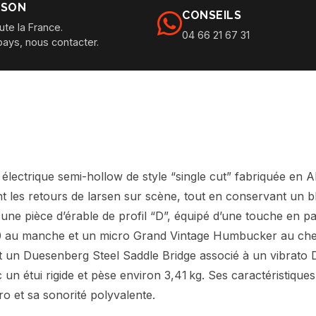
ISON
CONSEILS
ute la France.
04 66 21 67 31
pays, nous contacter.
lectrique semi-hollow de style “single cut” fabriquée en Al
t les retours de larsen sur scène, tout en conservant un bloc
une pièce d’érable de profil “D”, équipé d’une touche en pal
au manche et un micro Grand Vintage Humbucker au chevale
est un Duesenberg Steel Saddle Bridge associé à un vibrato 
un étui rigide et pèse environ 3,41 kg. Ses caractéristique
o et sa sonorité polyvalente.