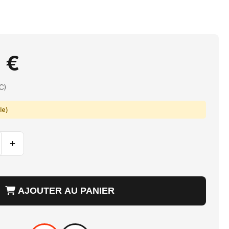
 €
C)
le)
+
AJOUTER AU PANIER