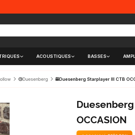
TRIQUES
ACOUSTIQUES
BASSES
AMPL
ollow
Duesenberg
Duesenberg Starplayer III CTB O
Duesenberg S
OCCASION