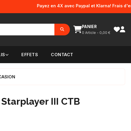
Payez en 4X avec Paypal et Klarna! Frais d'envoi o
PANIER
0
Article -
0,00
€
IS
EFFETS
CONTACT
CCASION
tarplayer III CTB