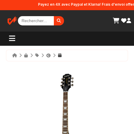
Panneau de gestion des cookies
Payez en 4X avec Paypal et Klarna! Frais d'envoi offerts 