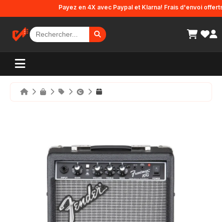
Panneau de gestion des cookies
Payez en 4X avec Paypal et Klarna! Frais d'envoi offerts en