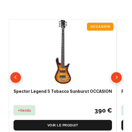
OCCASION
Spector Legend 5 Tobacco Sunburst OCCASION
Fend
390 €
Vendu
En
VOIR LE PRODUIT