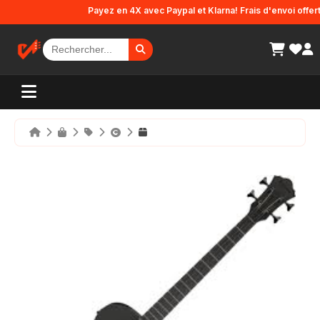
Panneau de gestion des cookies
Payez en 4X avec Paypal et Klarna! Frais d'envoi offerts e