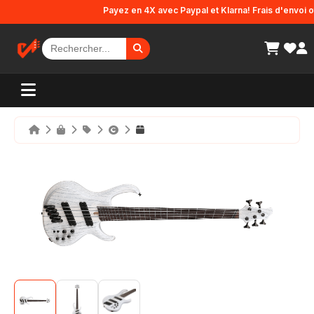
Panneau de gestion des cookies
Payez en 4X avec Paypal et Klarna! Frais d'envoi offe