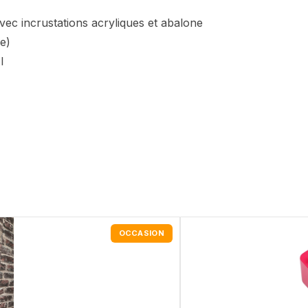
ec incrustations acryliques et abalone
e)
I
OCCASION