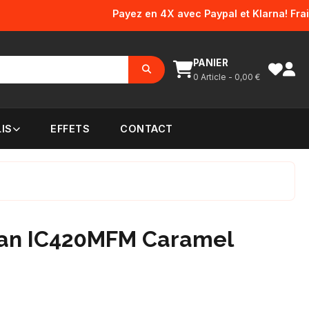
Payez en 4X avec Paypal et Klarna! Frais d'en
PANIER
0
Article -
0,00
€
IS
EFFETS
CONTACT
man IC420MFM Caramel