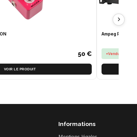
ION
Ampeg PF-500 P
50 €
Vendu
VOIR LE PRODUIT
Informations
Mentions légales