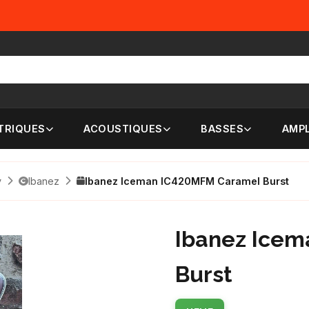
TRIQUES
ACOUSTIQUES
BASSES
AMPL
y
Ibanez
Ibanez Iceman IC420MFM Caramel Burst
Ibanez Ice
Burst