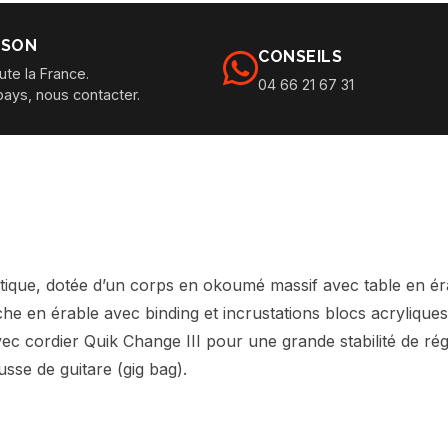
ISON
CONSEILS
ute la France.
04 66 21 67 31
pays, nous contacter.
atique, dotée d’un corps en okoumé massif avec table en é
uche en érable avec binding et incrustations blocs acryli
ec cordier Quik Change III pour une grande stabilité de ré
sse de guitare (gig bag).