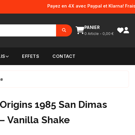
Payez en 4X avec Paypal et Klarna! Frais d'e
PANIER
0
Article -
0,00
€
IS
EFFETS
CONTACT
ke
Origins 1985 San Dimas
– Vanilla Shake