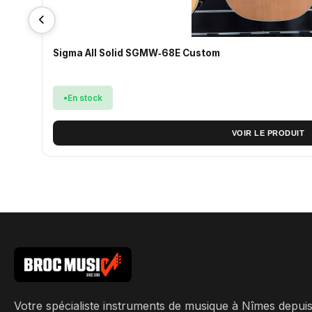
Sigma All Solid SGMW‑68E Custom
En stock
VOIR LE PRODUIT
Votre spécialiste instruments de musique à Nîmes depui