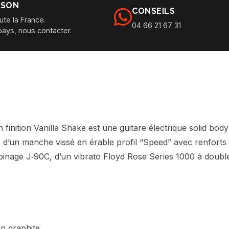
ISON
CONSEILS
ute la France.
04 66 21 67 31
pays, nous contacter.
nition Vanilla Shake est une guitare électrique solid body
 d’un manche vissé en érable profil “Speed” avec renforts 
binage J‑90C, d’un vibrato Floyd Rose Series 1000 à double
en graphite