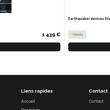
Earthquaker devices Di
1 439 €
Vendu
Liens rapides
Contact
Accueil
Contact
s
Occasions