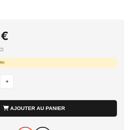
 €
C)
le)
+
AJOUTER AU PANIER