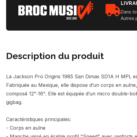
LIVRA
Dans to
Autres 
Description du produit
La Jackson Pro Origins 1985 San Dimas SD1A H MPL en fi
Fabriquée au Mexique, elle dispose d’un corps en aulne,
composé 12"‑16". Elle est équipée d’un micro double-bo
gigbag.
Caractéristiques principales:
- Corps en aulne
- Manche vissé en érable profil "Speed" avec renforts 