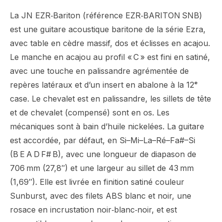
La JN EZR‑Bariton (référence EZR‑BARITON SNB)
est une guitare acoustique baritone de la série Ezra,
avec table en cèdre massif, dos et éclisses en acajou.
Le manche en acajou au profil « C » est fini en satiné,
avec une touche en palissandre agrémentée de
repères latéraux et d’un insert en abalone à la 12ᵉ
case. Le chevalet est en palissandre, les sillets de tête
et de chevalet (compensé) sont en os. Les
mécaniques sont à bain d’huile nickelées. La guitare
est accordée, par défaut, en Si–Mi–La–Ré–Fa#–Si
(B E A D F# B), avec une longueur de diapason de
706 mm (27,8″) et une largeur au sillet de 43 mm
(1,69″). Elle est livrée en finition satiné couleur
Sunburst, avec des filets ABS blanc et noir, une
rosace en incrustation noir‑blanc‑noir, et est