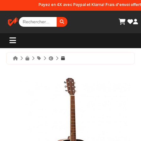
Panneau de gestion des cookies
Payez en 4X avec Paypal et Klarna! Frais d'envoi offerts e