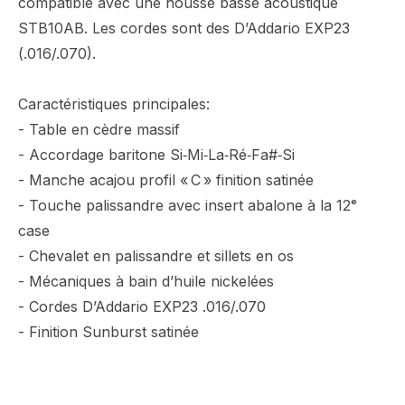
compatible avec une housse basse acoustique
STB10AB. Les cordes sont des D’Addario EXP23
(.016/.070).
Caractéristiques principales:
- Table en cèdre massif
- Accordage baritone Si‑Mi‑La‑Ré‑Fa#‑Si
- Manche acajou profil « C » finition satinée
- Touche palissandre avec insert abalone à la 12ᵉ
case
- Chevalet en palissandre et sillets en os
- Mécaniques à bain d’huile nickelées
- Cordes D’Addario EXP23 .016/.070
- Finition Sunburst satinée