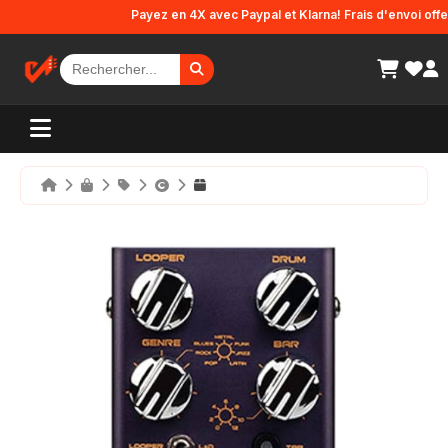
Panneau de gestion des cookies
Payez en 4X avec Paypal et Klarna! Frais d'envoi offerts 