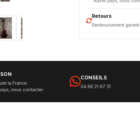
Autres pays, nous cont
Retours
Remboursement garanti 
ISON
CONSEILS
ute la France.
04 66 21 67 31
pays, nous contacter.