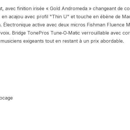
ut, avec finition irisée « Gold Andromeda » changeant de coul
es en acajou avec profil "Thin U" et touche en ébène de Ma
mm. Électronique active avec deux micros Fishman Fluence
 voix. Bridge TonePros Tune‑O‑Matic verrouillable avec cor
usiciens exigeants tout en restant à un prix abordable.
locage