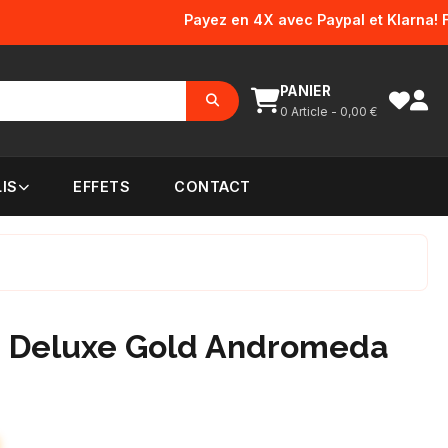
Payez en 4X avec Paypal et Klarna! Frais 
PANIER
0
Article -
0,00
€
IS
EFFETS
CONTACT
0 Deluxe Gold Andromeda