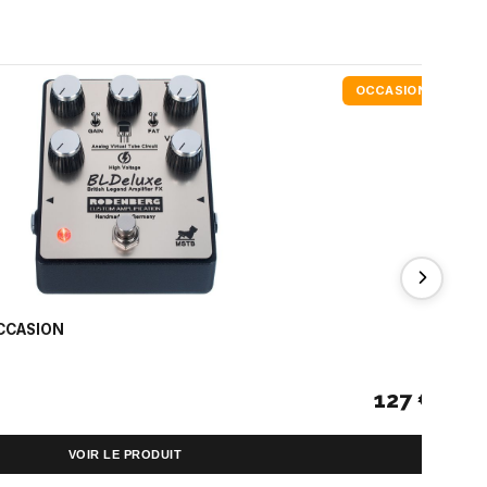
OCCASION
OCCASION
Fe
127 €
VOIR LE PRODUIT