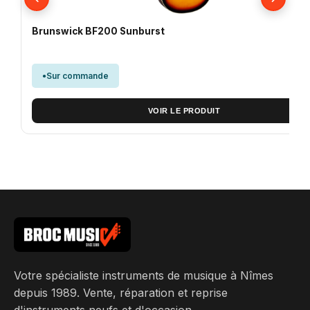
Brunswick BF200 Sunburst
1
Sur commande
VOIR LE PRODUIT
Votre spécialiste instruments de musique à Nîmes
depuis 1989. Vente, réparation et reprise