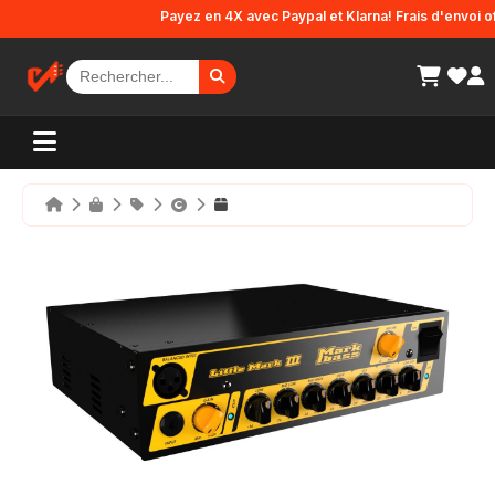
Panneau de gestion des cookies
Payez en 4X avec Paypal et Klarna! Frais d'envoi offer