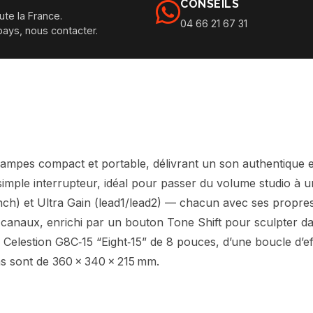
CONSEILS
ute la France.
04 66 21 67 31
pays, nous contacter.
pes compact et portable, délivrant un son authentique et p
simple interrupteur, idéal pour passer du volume studio à 
h) et Ultra Gain (lead1/lead2) — chacun avec ses propres 
canaux, enrichi par un bouton Tone Shift pour sculpter da
Celestion G8C‑15 “Eight‑15” de 8 pouces, d’une boucle d’eff
ons sont de 360 × 340 × 215 mm.