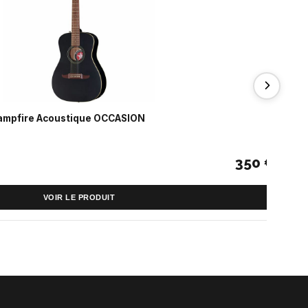
ampfire Acoustique OCCASION
Ka
350 €
VOIR LE PRODUIT