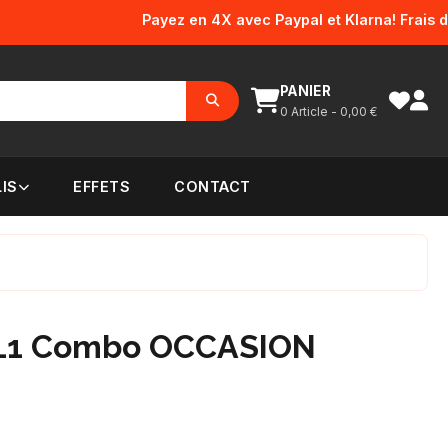
Payez en 4X avec Paypal et Klarna! Frais d'envoi
PANIER
0
Article -
0,00
€
IS
EFFETS
CONTACT
SL1 Combo OCCASION