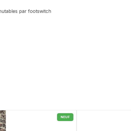
mutables par footswitch
NEUF