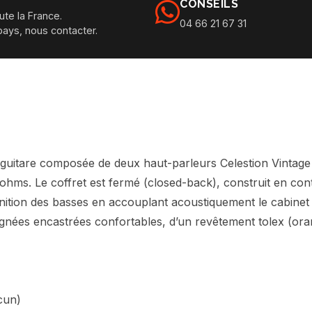
CONSEILS
ute la France.
04 66 21 67 31
pays, nous contacter.
guitare composée de deux haut-parleurs Celestion Vintage
ohms. Le coffret est fermé (closed-back), construit en con
finition des basses en accouplant acoustiquement le cabinet
oignées encastrées confortables, d’un revêtement tolex (oran
cun)