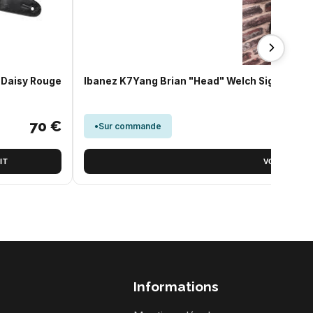
 Daisy Rouge
Ibanez K7Yang Brian "Head" Welch Signature 7
70 €
Sur commande
IT
VOIR LE PR
Informations