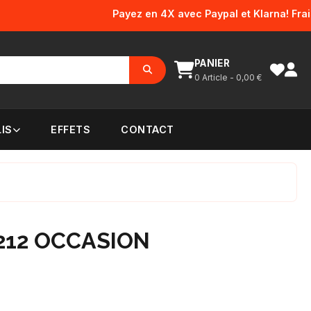
Payez en 4X avec Paypal et Klarna! Frais d'e
PANIER
0
Article -
0,00
€
IS
EFFETS
CONTACT
212 OCCASION