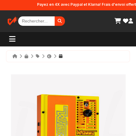
Panneau de gestion des cookies
Payez en 4X avec Paypal et Klarna! Frais d'envoi offerts e