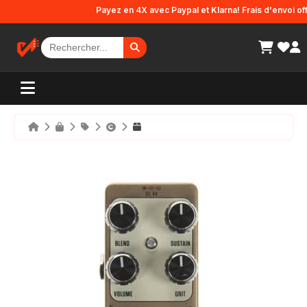
Panneau de gestion des cookies
Payez en 4X avec Paypal et Klarna! Frais d'envoi offer