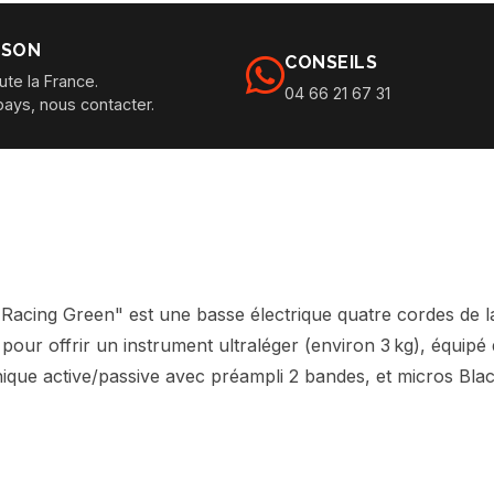
ISON
CONSEILS
ute la France.
04 66 21 67 31
pays, nous contacter.
h Racing Green" est une basse électrique quatre cordes de l
 pour offrir un instrument ultraléger (environ 3 kg), équi
onique active/passive avec préampli 2 bandes, et micros Blac