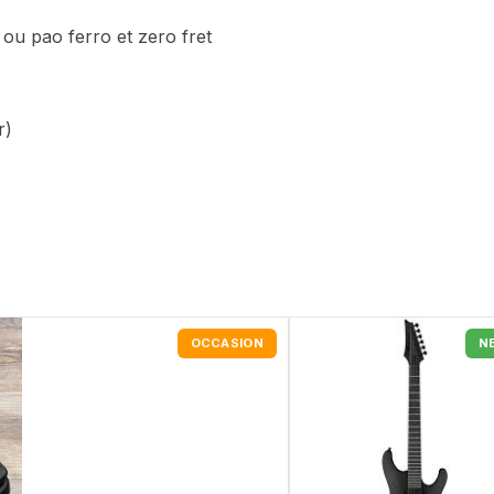
ou pao ferro et zero fret
r)
OCCASION
N