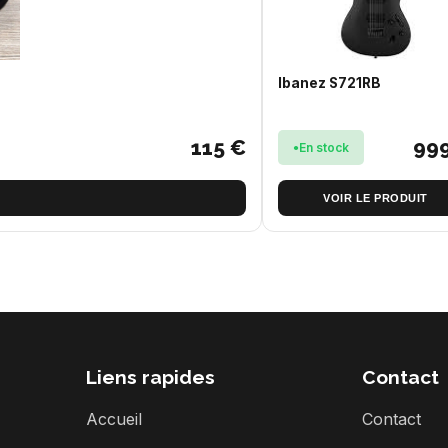
Ibanez S721RB
115 €
99
En stock
VOIR LE PRODUIT
Liens rapides
Contact
Accueil
Contact
s