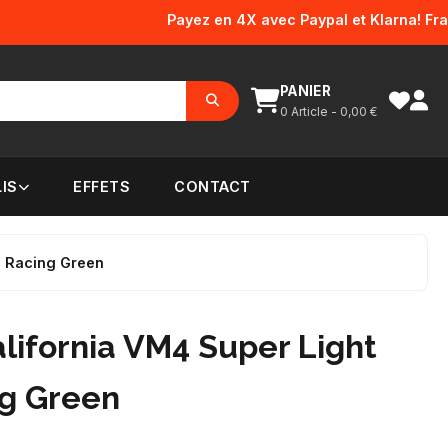
Payez en 4X avec Paypal et Klarna! Frais d'e
PANIER
0
Article -
0,00
€
IS
EFFETS
CONTACT
h Racing Green
lifornia VM4 Super Light
ng Green