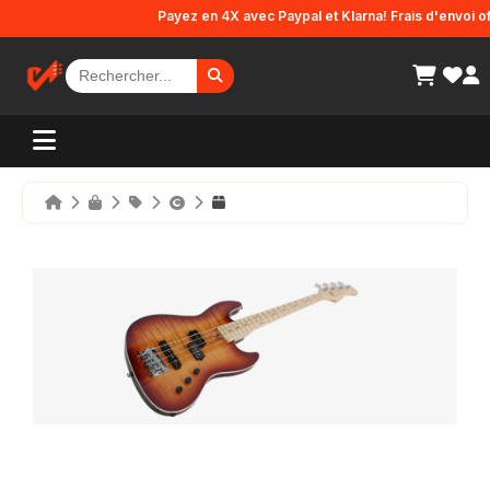
Panneau de gestion des cookies
Payez en 4X avec Paypal et Klarna! Frais d'envoi offer