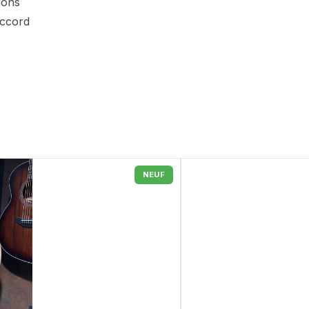
ions
accord
NEUF