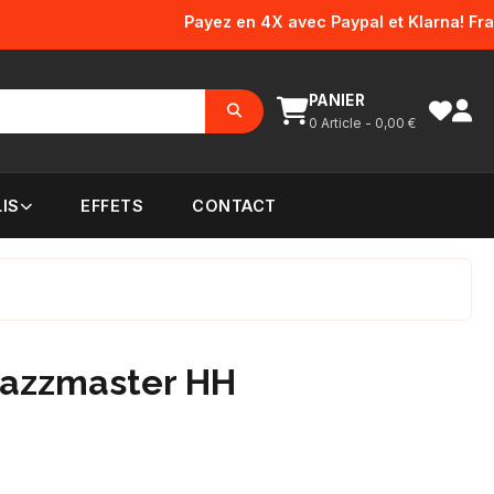
Payez en 4X avec Paypal et Klarna! Frais d'
PANIER
0
Article -
0,00
€
IS
EFFETS
CONTACT
 Jazzmaster HH