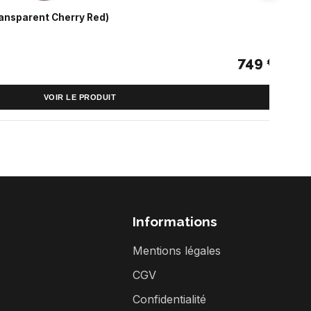
ansparent Cherry Red)
Da
749 €
VOIR LE PRODUIT
Informations
Mentions légales
CGV
Confidentialité