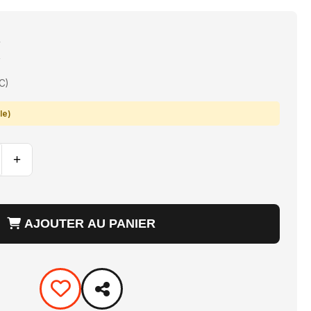
€
C)
le)
+
AJOUTER AU PANIER