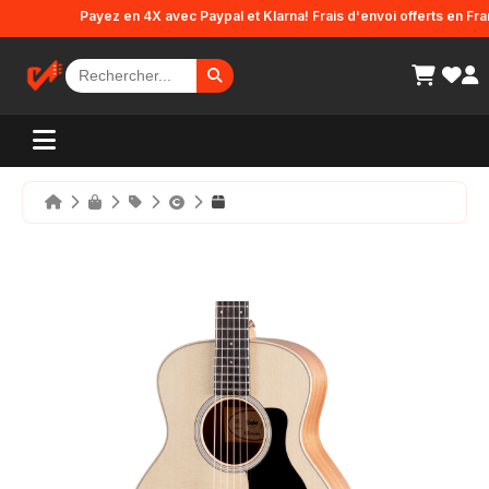
Panneau de gestion des cookies
Payez en 4X avec Paypal et Klarna! Frais d'envoi offerts en France