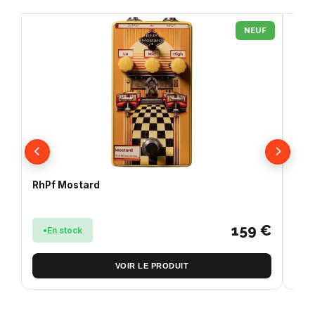
NEUF
RhPf Mostard
Ele
159 €
En stock
E
VOIR LE PRODUIT