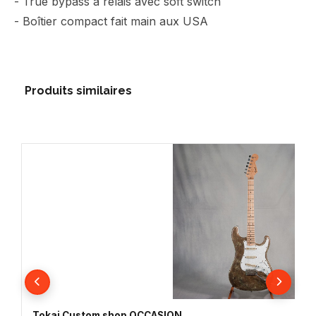
- True bypass à relais avec soft switch
- Boîtier compact fait main aux USA
Produits similaires
Tokai Custom shop OCCASION