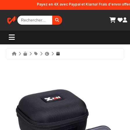
Panneau de gestion des cookies
Payez en 4X avec Paypal et Klarna! Frais d'envoi offerts 