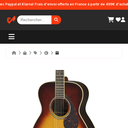
Panneau de gestion des cookies
ypal et Klarna! Frais d'envoi offerts en France à partir de 499€ d'achat.