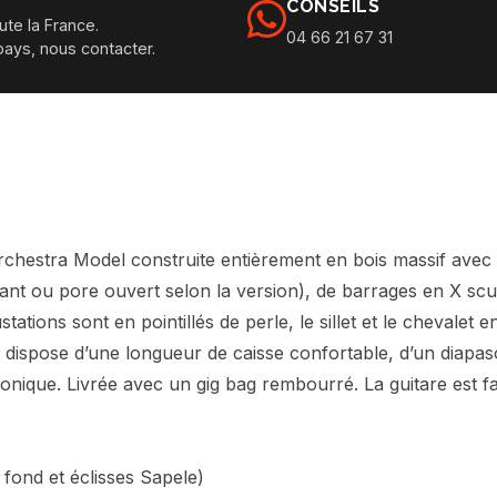
CONSEILS
ute la France.
04 66 21 67 31
pays, nous contacter.
chestra Model construite entièrement en bois massif avec 
rillant ou pore ouvert selon la version), de barrages en X sc
ations sont en pointillés de perle, le sillet et le chevalet
le dispose d’une longueur de caisse confortable, d’un diapa
ronique. Livrée avec un gig bag rembourré. La guitare est f
 fond et éclisses Sapele)