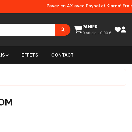
Payez en 4X avec Paypal et Klarna! Frais d'en
PANIER
0
Article -
0,00
€
IS
EFFETS
CONTACT
 OM