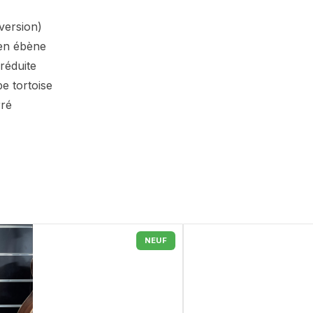
 version)
 en ébène
réduite
pe tortoise
rré
NEUF