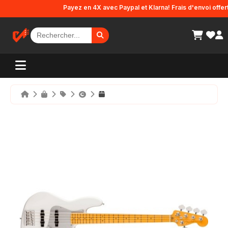
Panneau de gestion des cookies
Payez en 4X avec Paypal et Klarna! Frais d'envoi offerts e