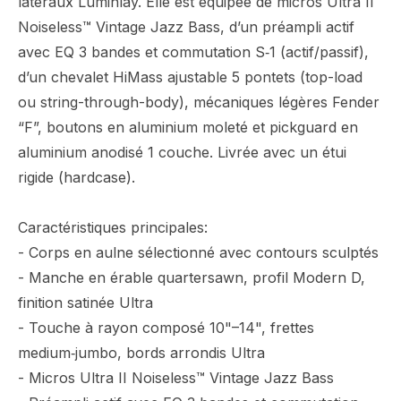
latéraux Luminlay. Elle est équipée de micros Ultra II
Noiseless™ Vintage Jazz Bass, d’un préampli actif
avec EQ 3 bandes et commutation S‑1 (actif/passif),
d’un chevalet HiMass ajustable 5 pontets (top-load
ou string-through-body), mécaniques légères Fender
“F”, boutons en aluminium moleté et pickguard en
aluminium anodisé 1 couche. Livrée avec un étui
rigide (hardcase).
Caractéristiques principales:
- Corps en aulne sélectionné avec contours sculptés
- Manche en érable quartersawn, profil Modern D,
finition satinée Ultra
- Touche à rayon composé 10"–14", frettes
medium‑jumbo, bords arrondis Ultra
- Micros Ultra II Noiseless™ Vintage Jazz Bass