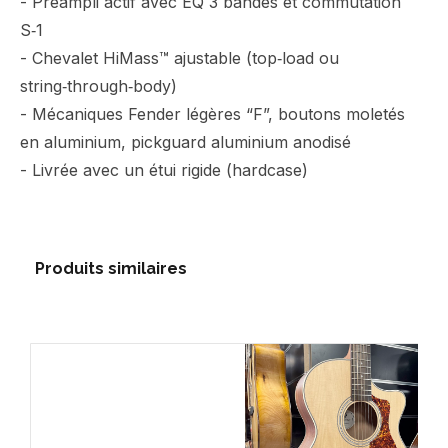
- Préampli actif avec EQ 3 bandes et commutation
S‑1
- Chevalet HiMass™ ajustable (top‑load ou
string‑through‑body)
- Mécaniques Fender légères “F”, boutons moletés
en aluminium, pickguard aluminium anodisé
- Livrée avec un étui rigide (hardcase)
Produits similaires