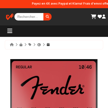
Panneau de gestion des cookies
Payez en 4X avec Paypal et Klarna! Frais d'envoi offerts