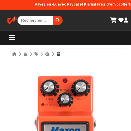
Panneau de gestion des cookies
Payez en 4X avec Paypal et Klarna! Frais d'envoi offerts e