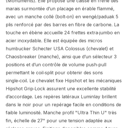
(Monuments). Elle propose une caisse en frêne des
marais surmontée d’un placage en érable flammé,
avec un manche collé (bolt‑on) en wengé/paduak 5
plis renforcé par des barres en fibre de carbone. La
touche en ébène accueille 24 frettes extra‑jumbo en
acier inoxydable. Elle est équipée des micros
humbucker Schecter USA Colossus (chevalet) et
Chaosbreaker (manche), ainsi que d’un sélecteur 3
positions et d’un contrôle de volume push‑pull
permettant le coil‑split pour obtenir des sons
single‑coil. Le chevalet fixe Hipshot et les mécaniques
Hipshot Grip‑Lock assurent une excellente stabilité
d’accordage. Les repères latéraux Luminlay brillent
dans le noir pour un repérage facile en conditions de
faible luminosité. Manche profil "Ultra Thin U" très
fin, échelle de 27" pour une tension adaptée aux