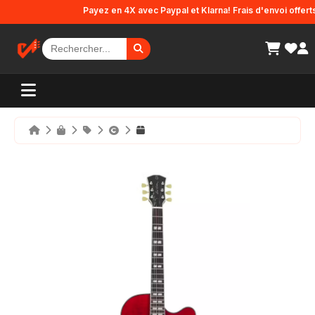
Panneau de gestion des cookies
Payez en 4X avec Paypal et Klarna! Frais d'envoi offerts en