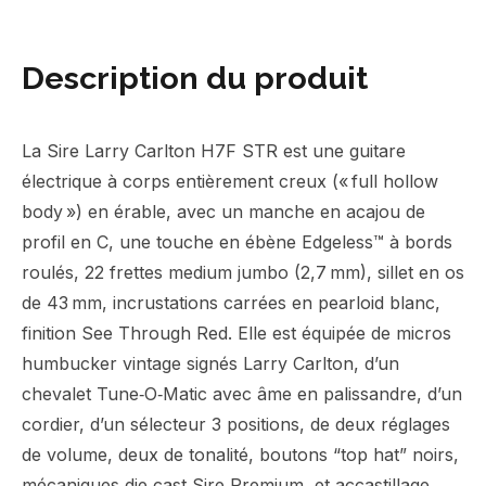
Description du produit
La Sire Larry Carlton H7F STR est une guitare
électrique à corps entièrement creux (« full hollow
body ») en érable, avec un manche en acajou de
profil en C, une touche en ébène Edgeless™ à bords
roulés, 22 frettes medium jumbo (2,7 mm), sillet en os
de 43 mm, incrustations carrées en pearloid blanc,
finition See Through Red. Elle est équipée de micros
humbucker vintage signés Larry Carlton, d’un
chevalet Tune‑O‑Matic avec âme en palissandre, d’un
cordier, d’un sélecteur 3 positions, de deux réglages
de volume, deux de tonalité, boutons “top hat” noirs,
mécaniques die‑cast Sire Premium, et accastillage